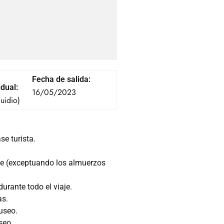
Fecha de salida:
idual:
16/05/2023
uidio)
se turista.
je (exceptuando los almuerzos
rante todo el viaje.
as.
useo.
seo.