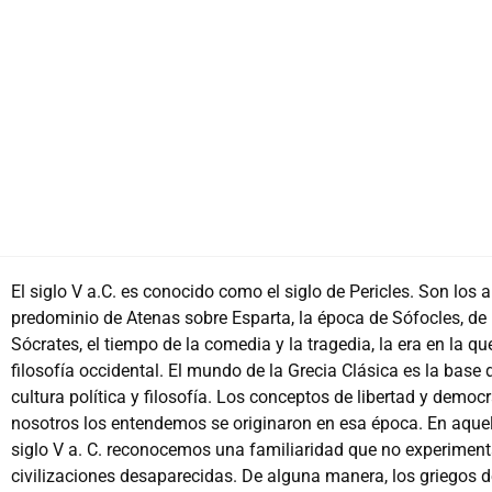
GRECIA
CUNA DEL MUNDO CLÁSICO
12 DÍAS | FECHA DE SALIDA: 16/05/2023
El siglo V a.C. es conocido como el siglo de Pericles. Son los 
predominio de Atenas sobre Esparta, la época de Sófocles, de 
Sócrates, el tiempo de la comedia y la tragedia, la era en la qu
filosofía occidental. El mundo de la Grecia Clásica es la base 
cultura política y filosofía. Los conceptos de libertad y democ
nosotros los entendemos se originaron en esa época. En aquel
siglo V a. C. reconocemos una familiaridad que no experimen
civilizaciones desaparecidas. De alguna manera, los griegos d