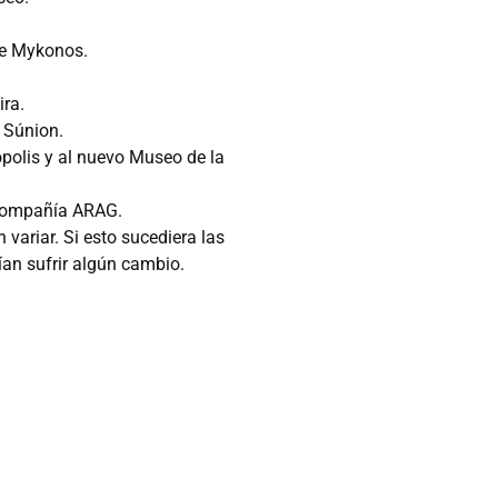
 de Mykonos.
ira.
 Súnion.
ópolis y al nuevo Museo de la
 compañía ARAG.
 variar. Si esto sucediera las
ían sufrir algún cambio.