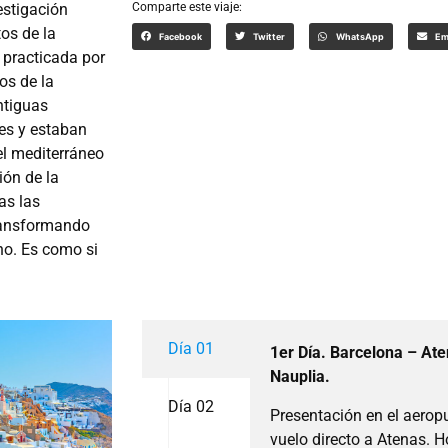
estigación
Comparte este viaje:
os de la
Facebook
Twitter
WhatsApp
Em
 practicada por
os de la
ntiguas
les y estaban
el mediterráneo
ión de la
as las
transformando
no. Es como si
Día 01
1er Día. Barcelona – Ate
Nauplia.
Día 02
Presentación en el aeropu
vuelo directo a Atenas.