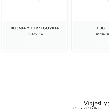
BOSNIA Y HERZEGOVINA
PUGLI
02/10/2026
05/10/20
Més info
Més inf
ViajesEV:
ViajesEV te lleva a