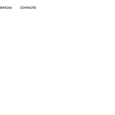
IENCIAS
CONTACTO
video by Qian Ma
VIAJE A CHINA