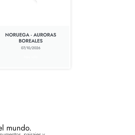
NORUEGA - AURORAS
BOREALES
07/10/2026
Més info
 el mundo.
numentos, paisajes y