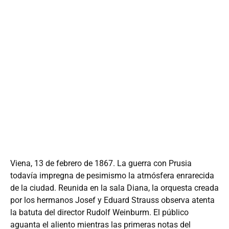
CRUCERO POR EL
DANUBIO
FIN DE AÑO EN EL RÍO MÁS ROMÁNTICO DE
EUROPA
6 DÍAS | FECHA DE SALIDA: 28/12/2022
Viena, 13 de febrero de 1867. La guerra con Prusia
todavía impregna de pesimismo la atmósfera enrarecida
de la ciudad. Reunida en la sala Diana, la orquesta creada
por los hermanos Josef y Eduard Strauss observa atenta
la batuta del director Rudolf Weinburm. El público
aguanta el aliento mientras las primeras notas del