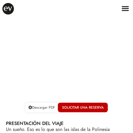
VIAJES INTERNACIONALES 2026
POLINESIA FRANCESA
CRUCERO POR EL ARCHIPIÉLAGO DE LA SOCIEDAD
15 DÍAS - SALIDA: 15/10/2026
video by Connor Trimble
Descargar PDF
SOLICITAR UNA RESERVA
PRESENTACIÓN DEL VIAJE
Un sueño. Eso es lo que son las islas de la Polinesia