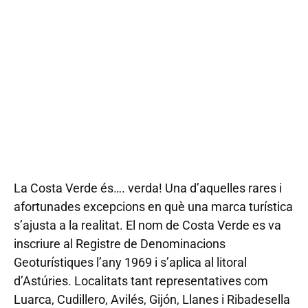
#exploraespanya
Astúries, Cantàbria i Picos de
Europa
COSTA VERDE
10 dies | Places limitades | Data de sortida: 2 d'agost 2021
La Costa Verde és…. verda! Una d’aquelles rares i
afortunades excepcions en què una marca turística
s’ajusta a la realitat. El nom de Costa Verde es va
inscriure al Registre de Denominacions
Geoturístiques l’any 1969 i s’aplica al litoral
d’Astúries. Localitats tant representatives com
Luarca, Cudillero, Avilés, Gijón, Llanes i Ribadesella